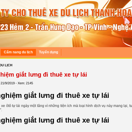
Cẩm nang du lịch
Tuyển dụng
DU LỊCH
hiệm giắt lưng đi thuê xe tự lái
 21/9/2019 - Xem: 2145
ghiệm giắt lưng đi thuê xe tự lái
xe ôtô tự lái ngày một tăng vì những tiện ích mà loại hình dịch vụ này mang lại, 
”.
ghiệm giắt lưng đi thuê xe tự lái