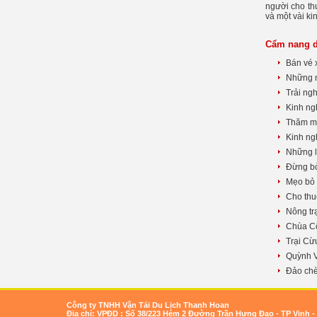
người cho thu
và một vài ki
Cẩm nang d
Bán vé 
Những n
Trải ng
Kinh ngh
Thăm mi
Kinh ng
Những lư
Đừng bỏ
Mẹo bỏ 
Cho thu
Nông tr
Chùa C
Trại C
Quỳnh V
Đảo ch
Công ty TNHH Vận Tải Du Lịch Thanh Hoan
Địa chỉ: VPĐD : Số 38/223 Hẻm 2 Đường Trần Hưng Đạo - TP Vinh -