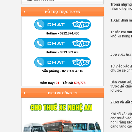
Trong những 
những tiện í
HỖ TRỢ TRỰC TUYẾN
1.Xác định m
Trước khi
th
Hotline - 0912.574.480
khó, đi trong
Hotline - 0913.599.455
Lưu ý khi lựa
Từ việc xác 
chủ xe sẽ tín
Văn phòng - 02383.854.116
|
Bên cạnh đó,
Hôm nay:
21
Tất cả:
597,773
trước để chắ
lỡ việc.
DỊCH VỤ CÔNG TY
2.Gọi và đặt
Khi đã xác đị
cho thuê vào
nghĩ rằng lư
càng tăng ca