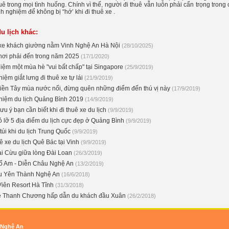
ê trong mọi tình huống. Chính vì thế, người đi thuê vẫn luôn phải cẩn trọng trong
nh nghiệm để không bị “hớ’ khi đi thuê xe .
u lịch khác:
xe khách giường nằm Vinh Nghệ An Hà Nội
(28/10/2025)
ơi phải đến trong năm 2025
(17/1/2020)
hiệm một mùa hè "vui bất chấp" tại Singapore
(25/9/2019)
iệm giắt lưng đi thuê xe tự lái
(21/9/2019)
ền Tây mùa nước nổi, đừng quên những điểm đến thú vị này
(17/9/2019)
hiệm du lịch Quảng Bình 2019
(14/9/2019)
u ý bạn cần biết khi đi thuê xe du lịch
(9/9/2019)
 lỡ 5 địa điểm du lịch cực đẹp ở Quảng Bình
(9/9/2019)
túi khi du lịch Trung Quốc
(9/9/2019)
ê xe du lịch Quê Bác tại Vinh
(9/9/2019)
ại Cừu giữa lòng Đài Loan
(26/3/2019)
ổ Am - Diễn Châu Nghệ An
(13/2/2019)
ừu Yên Thành Nghệ An
(16/6/2018)
iên Resort Hà Tĩnh
(31/3/2018)
è Thanh Chương hấp dẫn du khách đầu Xuân
(26/2/2018)
 Nghệ An