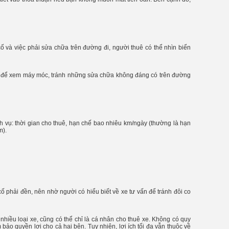
ố và việc phải sửa chữa trên đường đi, người thuê có thể nhìn biển
 đoạn để xem máy móc, tránh những sửa chữa không đáng có trên đường
ch vụ: thời gian cho thuê, hạn chế bao nhiêu km/ngày (thường là hạn
m).
 cố phải đền, nên nhờ người có hiểu biết về xe tư vấn để tránh đôi co
ó nhiều loại xe, cũng có thể chỉ là cá nhân cho thuê xe. Không có quy
bảo quyền lợi cho cả hai bên. Tuy nhiên, lợi ích tối đa vẫn thuộc về