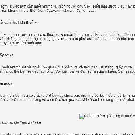
 sớm là việc làm cần thiết nhưng lại rất ít người chú ý tới. Nếu làm được điều này, 
tiền không nhỏ vì thời điểm đặt xe giá chưa bị đội lên cao.
ờ cần thiết khi thuê xe
huê xe, thông thường chủ cho thuê xe yêu cầu bạn phải có Giấy phép lái xe, Chứ
Nếu không có một trong các loại giấy tờ trên bạn phải đảm bảo thanh toán cho chủ
ị quy ra mức tiền nhất định.
iấy tờ xe
nhất nhưng lại rất nhiều bỏ qua đó là kiểm tra về thời hạn lưu hành, giấy tờ xe. 
t, rất có thể bạn sẽ gặp rắc rối to. Với các loại xe đã hết hạn đăng kiểm, Cảnh sát
ên ngoài
bạn nên kiểm tra xe thật kỹ vì điều này chưa bao giờ là thừa bởi nếu thiếu kinh n
u chỉ kiểm tra tình trạng vỏ xe một cách qua loa, khi về có khả năng bạn sẽ phải 
 chọn xe khi thuê xe tự lái
chịu khó soi thật kỹ các vết xước, vành bánh, gương kính, đèn pha, hậu và ghi ch