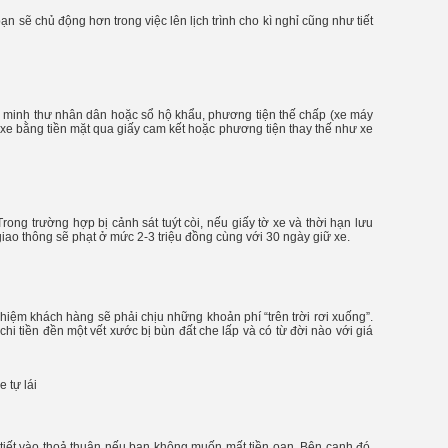
bạn sẽ chủ động hơn trong việc lên lịch trình cho kì nghỉ cũng như tiết
ng minh thư nhân dân hoặc sổ hộ khẩu, phương tiện thế chấp (xe máy
 xe bằng tiền mặt qua giấy cam kết hoặc phương tiện thay thế như xe
Trong trường hợp bị cảnh sát tuýt còi, nếu giấy tờ xe và thời hạn lưu
 giao thông sẽ phạt ở mức 2-3 triệu đồng cùng với 30 ngày giữ xe.
ghiệm khách hàng sẽ phải chịu những khoản phí “trên trời rơi xuống”.
chi tiền đền một vết xước bị bùn đất che lấp và có từ đời nào với giá
i tiết vào thoả thuận nếu bạn không muốn mất tiền oan. Bên cạnh đó,