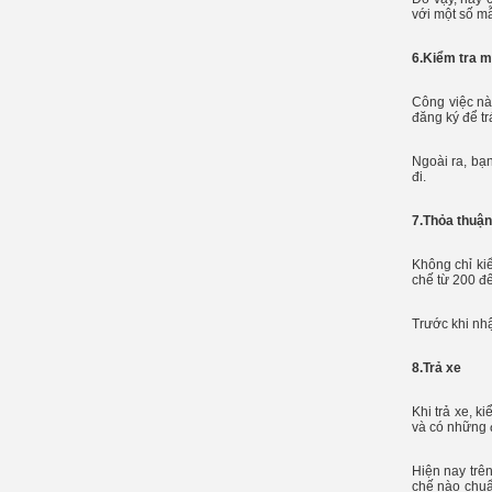
với một số m
6.Kiểm tra 
Công việc nà
đăng ký để tr
Ngoài ra, bạ
đi.
7.Thỏa thuận
Không chỉ ki
chế từ 200 đ
Trước khi nhậ
8.Trả xe
Khi trả xe, k
và có những 
Hiện nay trên
chế nào chuẩn