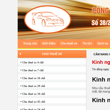
Trang chủ
Giới thiệu
Cho thuê xe
Tin tức
Dịch vụ
CHO THUÊ XE
CẨM NANG 
Kinh ng
Cho thuê xe 4 chỗ
Tin đăng ngày:
Cho thuê xe 7 chỗ
Kinh n
Cho thuê xe 16 chỗ
Cho thuê xe 29 chỗ
Nhu cầu thuê 
mất, tật mang
Cho thuê xe 34 chỗ
Kinh n
Cho thuê xe 45 chỗ
Cho thuê xe 54 chỗ