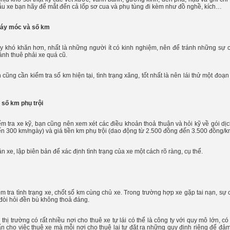
ẫu xe bạn hãy để mắt đến cả lốp sơ cua và phụ tùng đi kèm như đồ nghề, kích…
máy móc và số km
y khó khăn hơn, nhất là những người ít có kinh nghiệm, nên để tránh những sự c
ánh thuê phải xe quá cũ.
n cũng cần kiểm tra số km hiện tại, tình trạng xăng, tốt nhất là nên lái thử một
 số km phụ trội
ểm tra xe kỹ, bạn cũng nên xem xét các điều khoản thoả thuận và hỏi kỹ về gói dị
ến 300 km/ngày) và giá tiền km phụ trội (dao động từ 2.500 đồng đến 3.500 đồng/k
n xe, lập biên bản để xác định tình trạng của xe một cách rõ ràng, cụ thể.
iểm tra tình trạng xe, chốt số km cùng chủ xe. Trong trường hợp xe gặp tai nạn, sự
đòi hỏi đền bù không thoả đáng.
 thị trường có rất nhiều nơi cho thuê xe tự lái có thể là công ty với quy mô lớn, c
 cho việc thuê xe mà mỗi nơi cho thuê lại tự đặt ra những quy định riêng để đảm 