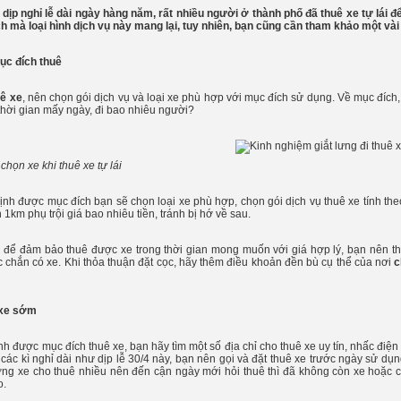
dịp nghỉ lễ dài ngày hàng năm, rất nhiều người ở thành phố đã thuê xe tự lái để
ch mà loại hình dịch vụ này mang lại, tuy nhiên, bạn cũng cần tham khảo một vài
ục đích thuê
uê xe
, nên chọn gói dịch vụ và loại xe phù hợp với mục đích sử dụng. Về mục đíc
 thời gian mấy ngày, đi bao nhiêu người?
 chọn xe khi thuê xe tự lái
định được mục đích bạn sẽ chọn loại xe phù hợp, chọn gói dịch vụ thuê xe tính th
h 1km phụ trội giá bao nhiêu tiền, tránh bị hớ về sau.
 để đảm bảo thuê được xe trong thời gian mong muốn với giá hợp lý, bạn nên th
c chắn có xe. Khi thỏa thuận đặt cọc, hãy thêm điều khoản đền bù cụ thể của nơi
c
 xe sớm
nh được mục đích thuê xe, bạn hãy tìm một số địa chỉ cho thuê xe uy tín, nhấc điệ
 các kì nghỉ dài như dịp lễ 30/4 này, bạn nên gọi và đặt thuê xe trước ngày sử d
ợng xe cho thuê nhiều nên đến cận ngày mới hỏi thuê thì đã không còn xe hoặc c
o.