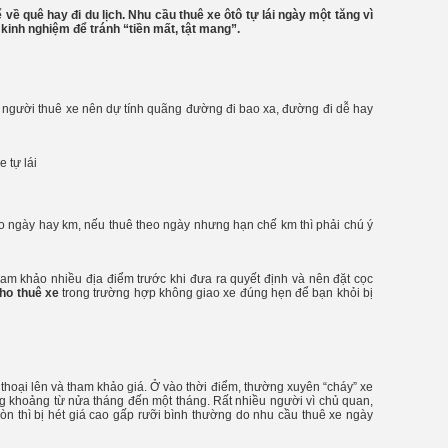
 về quê hay đi du lịch.
Nhu cầu thuê xe ôtô tự lái ngày một tăng vì
 kinh nghiệm để tránh “tiền mất, tật mang”.
h, người thuê xe nên dự tính quãng đường đi bao xa, đường đi dễ hay
eo ngày hay km, nếu thuê theo ngày nhưng hạn chế km thì phải chú ý
am khảo nhiều địa điểm trước khi đưa ra quyết định và nên đặt cọc
ho thuê xe
trong trường hợp không giao xe đúng hẹn để bạn khỏi bị
n thoại lên và tham khảo giá. Ở vào thời điểm, thường xuyên “cháy” xe
ụng khoảng từ nửa tháng đến một tháng. Rất nhiều người vì chủ quan,
òn thì bị hét giá cao gấp rưỡi bình thường do nhu cầu thuê xe ngày