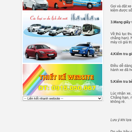
Gọi và đặt xe
kiệm được số 
3.Mang giấy t
Về thủ tục t
chẳng hạn). 
máy có giá tr
4.Kiểm tra g
Điều dễ dàng 
hành xe đã hế
5.Kiểm tra b
Lúc nhận xe, 
Chẳng hạn, nế
không rẻ.
Lưu ý khi lựa
Do vậy, hãy 