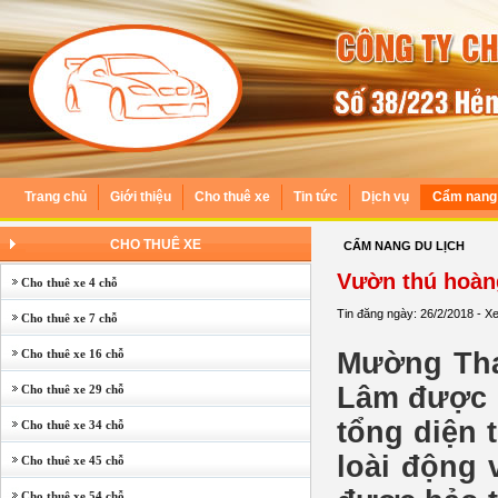
Trang chủ
Giới thiệu
Cho thuê xe
Tin tức
Dịch vụ
Cẩm nang 
CHO THUÊ XE
CẨM NANG DU LỊCH
Vườn thú hoàn
Cho thuê xe 4 chỗ
Tin đăng ngày: 26/2/2018 - X
Cho thuê xe 7 chỗ
Cho thuê xe 16 chỗ
Mường Tha
Lâm được đ
Cho thuê xe 29 chỗ
tổng diện 
Cho thuê xe 34 chỗ
loài động 
Cho thuê xe 45 chỗ
Cho thuê xe 54 chỗ