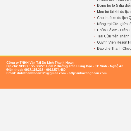
Đừng bỏ lỡ 5 địa điể
Mẹo bỏ túi khi du lị
Cho thuê xe du lịch 
Nông trại Cừu giữa 
Chùa Cổ Am - Diễn 
Trại Cừu Yên Thành
Quỳnh Viên Resort H
Đảo chè Thanh Chươ
Công ty TNHH Vận Tải Du Lịch Thanh Hoan
Địa chỉ: VPĐD : Số 38/223 Hẻm 2 Đường Trần Hưng Đạo - TP Vinh - Nghệ An
Điện thoại: 0917.115.218 - 0912.574.480
Email:
dntnthanhhoan123@gmail.com
- http://nhaxenghean.com