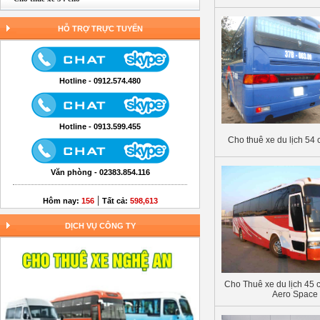
HỖ TRỢ TRỰC TUYẾN
Hotline - 0912.574.480
Hotline - 0913.599.455
Cho thuê xe du lịch 54 c
Văn phòng - 02383.854.116
|
Hôm nay:
156
Tất cả:
598,613
DỊCH VỤ CÔNG TY
Cho Thuê xe du lịch 45 
Aero Space