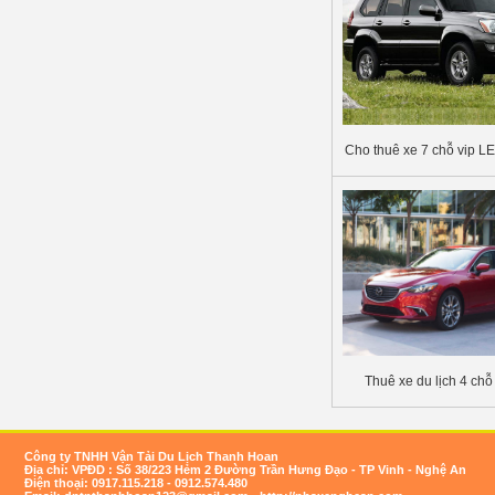
Cho thuê xe 7 chỗ vip 
Thuê xe du lịch 4 ch
Công ty TNHH Vận Tải Du Lịch Thanh Hoan
Địa chỉ: VPĐD : Số 38/223 Hẻm 2 Đường Trần Hưng Đạo - TP Vinh - Nghệ An
Điện thoại: 0917.115.218 - 0912.574.480