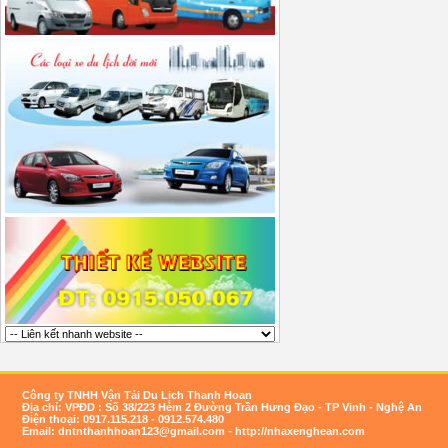
Công ty TNHH Vận Tải Du Lịch Thanh Hoan
Địa chỉ: VPĐD : Số 38/223 Hẻm 2 Đường Trần Hưng Đạo - TP Vinh - Nghệ An
Điện thoại: 0917.115.218 - 0912.574.480
Email:
dntnthanhhoan123@gmail.com
- http://nhaxenghean.com