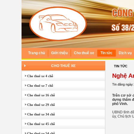
Trang chủ
Giới thiệu
Cho thuê xe
Tin tức
Dịch vụ
CHO THUÊ XE
TIN TỨC
Nghệ An
Cho thuê xe 4 chỗ
Tin đăng ngày:
Cho thuê xe 7 chỗ
Cho thuê xe 16 chỗ
Trên cơ sở đ
dựng thẩm đị
phố Vinh.
Cho thuê xe 29 chỗ
UBND tỉnh đã
Cho thuê xe 34 chỗ
ủy, Chủ tịch 
Cho thuê xe 45 chỗ
Cho thuê xe 54 chỗ