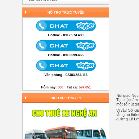
HỖ TRỢ TRỰC TUYẾN
Hotline - 0912.574.480
Hotline - 0913.599.455
Văn phòng - 02383.854.116
|
Hôm nay:
306
Tất cả:
597,051
Nút giao Ngu
DỊCH VỤ CÔNG TY
Tại cuộc làm 
một số nút g
Vì vậy, Sở G
tắc giao thô
đường Lê Lợ