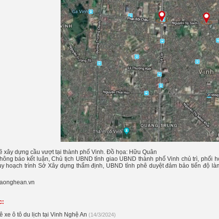
sẽ xây dựng cầu vượt tại thành phố Vinh. Đồ họa: Hữu Quân
 thông báo kết luận, Chủ tịch UBND tỉnh giao UBND thành phố Vinh chủ trì, phối 
uy hoạch trình Sở Xây dựng thẩm định, UBND tỉnh phê duyệt đảm bảo tiến độ l
aonghean.vn
c:
 xe ô tô du lịch tại Vinh Nghệ An
(14/3/2024)