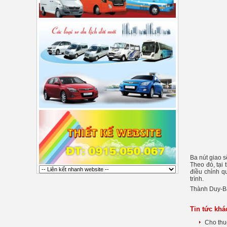
Ba nút giao 
Theo đó, tại
điều chỉnh q
trình.
Thành Duy-B
Tin tức khá
Cho thuê