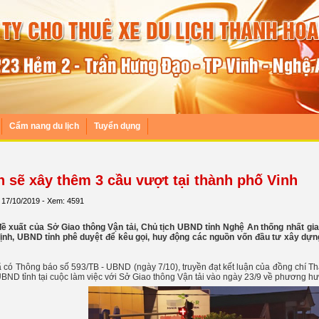
Cẩm nang du lịch
Tuyển dụng
 sẽ xây thêm 3 cầu vượt tại thành phố Vinh
 17/10/2019 - Xem: 4591
ề xuất của Sở Giao thông Vận tải, Chủ tịch UBND tỉnh Nghệ An thống nhất gi
nh, UBND tỉnh phê duyệt để kêu gọi, huy động các nguồn vốn đầu tư xây dựng 
 có Thông báo số 593/TB - UBND (ngày 7/10), truyền đạt kết luận của đồng chí T
UBND tỉnh tại cuộc làm việc với Sở Giao thông Vận tải vào ngày 23/9 về phương hư