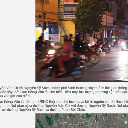
yễn Văn Cừ và Nguyễn Sỹ Sách, thành phố Vinh thường xảy ra ách tắc giao thông
việc này, Sở Giao thông Vận tải cho biết: Hiện nay, lưu lượng phương tiện trên đị
iao vào giờ cao điểm.
iao thông Vận tải đề nghị UBND tỉnh cho chủ trương và bố trí nguồn vốn để thực h
ng như: Nút giao giữa đường Nguyễn Văn Cừ với đường Nguyễn Sỹ Sách; Nút g
i với đường Nguyễn Sỹ Sách và đường Phan Bội Châu.